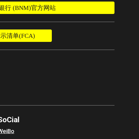
行 (BNM)官方网站
示清单(FCA)
So
C
ial
WeiBo