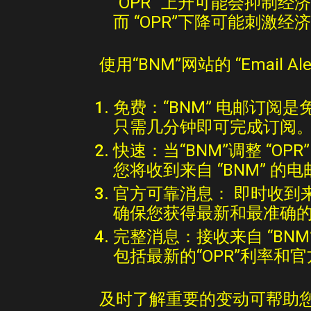
“OPR”
上升可能会抑制经济
而
“OPR”
下降可能刺激经济
使用“BNM”网站的 “Email 
免费：“BNM” 电邮
订阅
是
只需几分钟即可完成
订阅
快速：当“BNM”
调整
“OPR
您
将收到来自
“BNM”
的电
官方可靠消息： 即时
收到
确保您获得最新和最准确
完整
消息
：接收来自 “BNM
包括最新的“OPR”
利
率和官
及时了解重要的变动可帮助