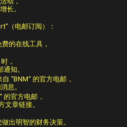
活动，
增长。
Alert”（电邮订阅）：
免费的在线工具，
。
”
时
，
邮通知
。
来自
“BNM”
的官方电邮，
的
消息
。
” 的官方
电邮
，
方文章链接。
您做出明智的财务决策。