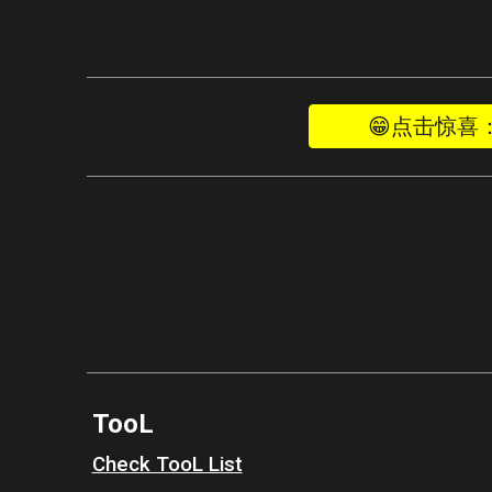
😁点击惊喜：
TooL
Check TooL List