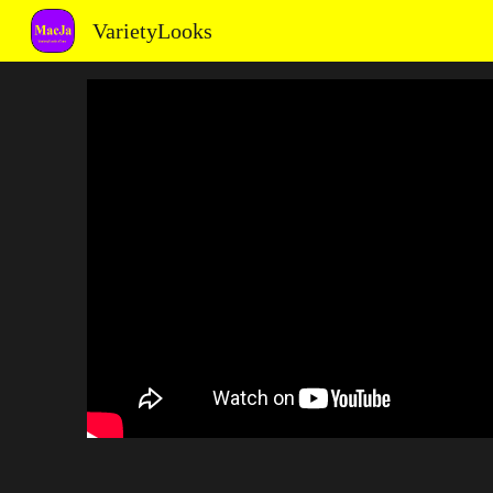
VarietyLooks
Sk