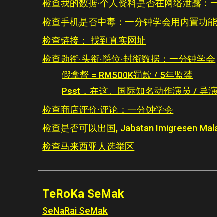
检查我的数据·个人资料是否在网络泄露：
检查手机是否中毒：一分钟学会用内置功
检查链接： 找到真实网址
检查勋衔·头衔·爵位·封衔数据：一分钟学会
假拿督 = RM500K罚款 / 5年监禁
Psst，在这。国际知名动作演员 / 
检查商店评价·评论：一分钟学会
检查是否可以出国, Jabatan Imigresen Ma
检查马来西亚人选举区
TeRoKa
SeMak
SeNaRai SeMak