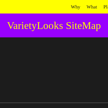
Why
What
Pl
ip to main content
Skip to navigat
VarietyLooks SiteMap