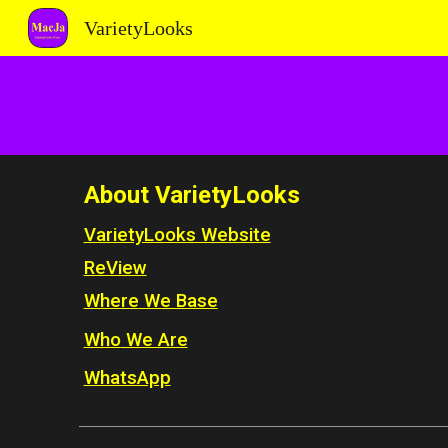
VarietyLooks
Sk
About VarietyLooks
VarietyLooks Website
ReView
Where
We Base
Who
We Are
WhatsApp