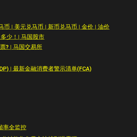
 | 美元兑马币 | 新币兑马币 | 金价 | 油价
多少！| 马国股市
? | 马国交易所
P) | 最新金融消费者警示清单(FCA)
帧率全监控