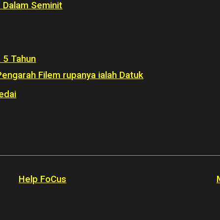
 Dalam Seminit
a 5 Tahun
 Pengarah Filem rupanya ialah Datuk
edai
Help FoCus