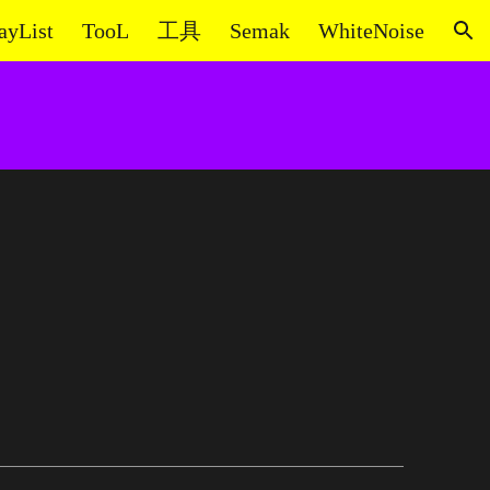
ayList
TooL
工具
Semak
WhiteNoise
ion