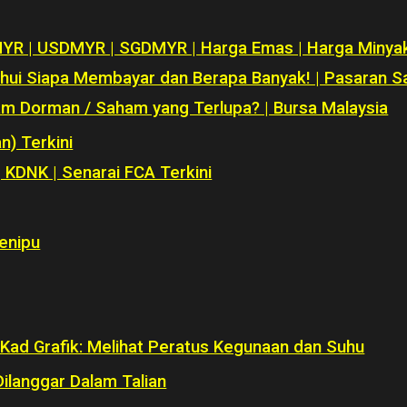
YMYR | USDMYR | SGDMYR | Harga Emas | Harga Minya
ahui Siapa Membayar dan Berapa Banyak! | Pasaran 
m Dorman / Saham yang Terlupa? | Bursa Malaysia
) Terkini
 KDNK | Senarai FCA Terkini
enipu
ad Grafik: Melihat Peratus Kegunaan dan Suhu
ilanggar Dalam Talian